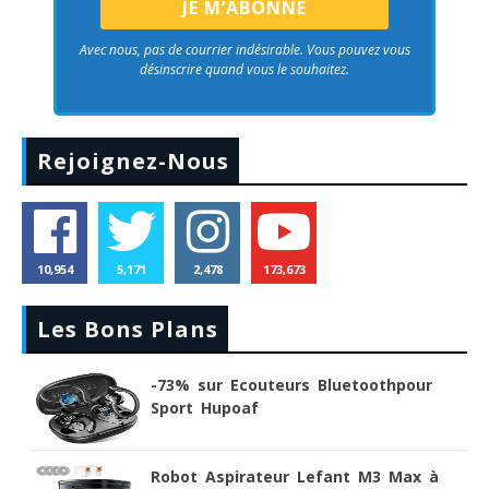
Avec nous, pas de courrier indésirable. Vous pouvez vous
désinscrire quand vous le souhaitez.
Rejoignez-Nous
10,954
5,171
2,478
173,673
Les Bons Plans
-73% sur Ecouteurs Bluetoothpour
Sport Hupoaf
Robot Aspirateur Lefant M3 Max à