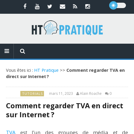
Vous êtes ici :
HT Pratique
>>
Comment regarder TVA en
direct sur Internet ?
mars 11, 2023
Alain Roache
0
TUTORIALS
Comment regarder TVA en direct
sur Internet ?
TVA
est l’un des groupes de média et de