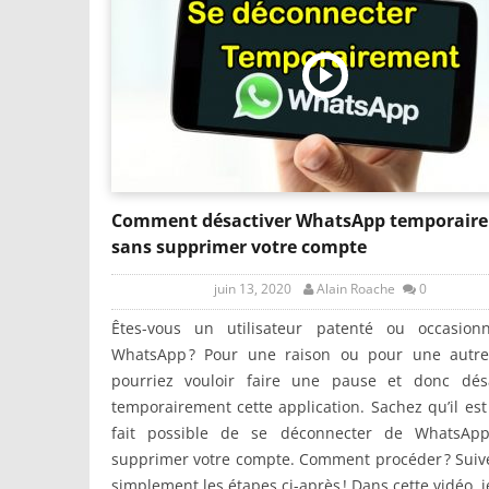
Comment désactiver WhatsApp temporair
sans supprimer votre compte
juin 13, 2020
Alain Roache
0
Êtes-vous un utilisateur patenté ou occasion
WhatsApp ? Pour une raison ou pour une autre
pourriez vouloir faire une pause et donc désa
temporairement cette application. Sachez qu’il est
fait possible de se déconnecter de WhatsAp
supprimer votre compte. Comment procéder ? Suiv
simplement les étapes ci-après ! Dans cette vidéo, j