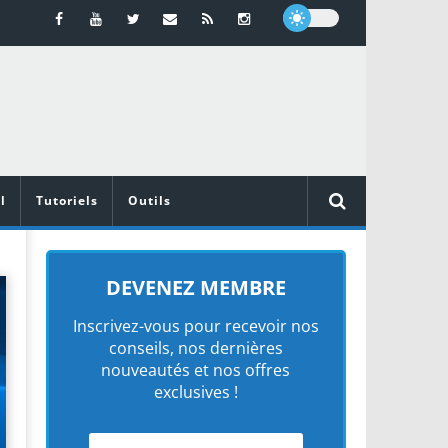
l
Tutoriels
Outils
DEVENEZ MEMBRE
Inscrivez-vous pour recevoir nos
conseils, nos dernières
nouveautés et nos offres
exclusives !