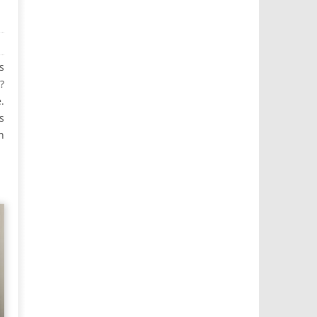
s
?
.
s
n