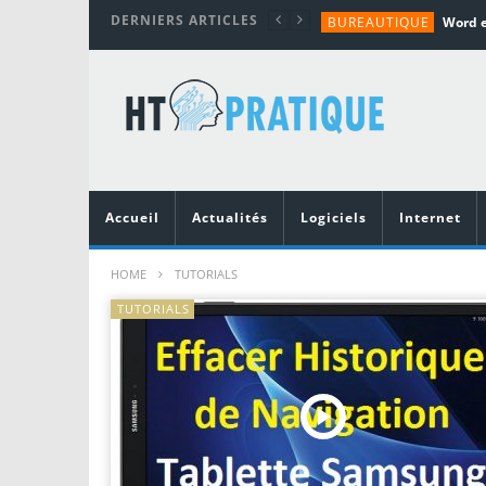
DERNIERS ARTICLES
BUREAUTIQUE
MATÉRIEL
TUTORIALS
MATÉRIEL
MATÉRIEL
Accueil
Actualités
Logiciels
Internet
HOME
TUTORIALS
TUTORIALS