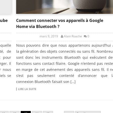
Tube
Comment connecter vos appareils à Google
Home via Bluetooth ?
mars 9, 2019
Alain Roache
0
quelle
Nous pouvons dire que nous appartenons aujourd’hui 
té, de
la génération des objets connectés ou sans fil. Nombreu
it pour
sont donc les instruments Bluetooth qui exécutent de
ger. Il
fonctions sans contact filaire. Google n’entend pas reste
ur nous
en marge de cet avènement des appareils sans fil. Il n
iels se
s’est pas seulement contenté d’annoncer que l
connexion Bluetooth faisait son […]
LIRE LA SUITE