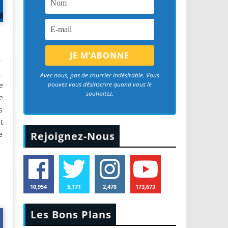
Avec nous, pas de courrier indésirable. Vous
pouvez vous désinscrire quand vous le
e
souhaitez.
e
s
t
e
Rejoignez-Nous
10,954
5,171
2,478
173,673
Les Bons Plans