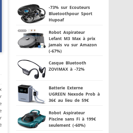
-73% sur Ecouteurs
Bluetoothpour Sport
Hupoaf
Robot Aspirateur
Lefant M3 Max à prix
jamais vu sur Amazon
(-67%)
Casque Bluetooth
ZOVIMAX à -72%
Batterie Externe
x
UGREEN Nexode Prob à
r
36€ au lieu de 59€
e
e
Robot Aspirateur
r
Piscine sans Fi à 199€
é
seulement (-60%)