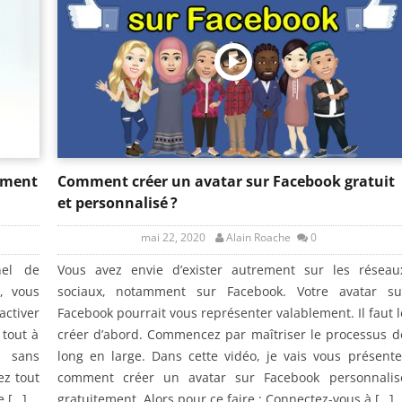
ement
Comment créer un avatar sur Facebook gratuit
et personnalisé ?
mai 22, 2020
Alain Roache
0
nel de
Vous avez envie d’exister autrement sur les réseau
, vous
sociaux, notamment sur Facebook. Votre avatar su
ctiver
Facebook pourrait vous représenter valablement. Il faut l
 tout à
créer d’abord. Commencez par maîtriser le processus d
p sans
long en large. Dans cette vidéo, je vais vous présente
ez tout
comment créer un avatar sur Facebook personnalis
e […]
gratuitement. Alors pour ce faire : Connectez-vous à […]