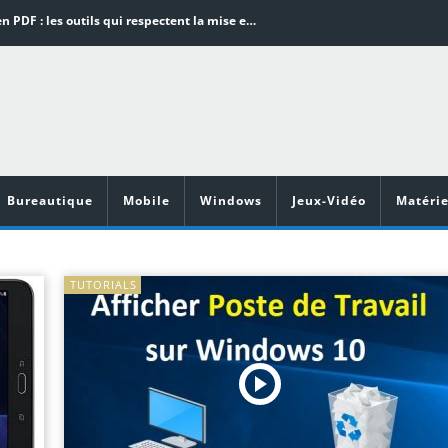
Word en PDF : les outils qui respectent la mise en page
Aspirateurs ECOVACS : Top 9 des meilleurs modèles de la marque
Comment programmer l’arrêt automatique de son pc sous Windows 10 ?
Aspirateurs Xiaomi : Top 11 des meilleurs modèles de la marque
Vidéoprojecteurs Asus : Top 6 des meilleurs modèles de la marque
Bureautique
Mobile
Windows
Jeux-Vidéo
Matérie
TUTORIALS