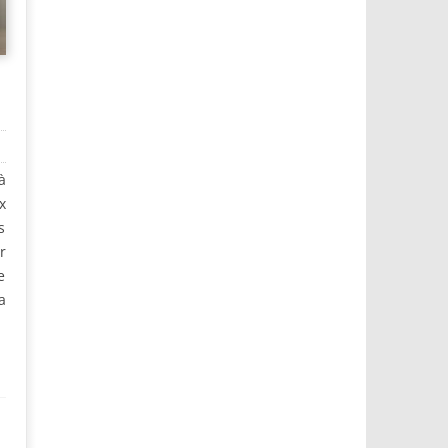
à
x
s
r
e
a