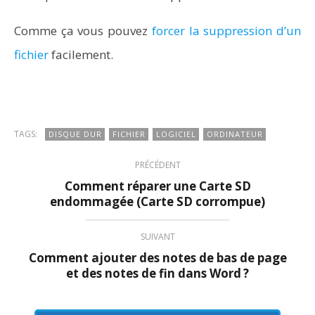
Comme ça vous pouvez
forcer la suppression d’un
Word en PDF : les outils qui respectent la mise en
fichier
facilement.
page
TAGS:
DISQUE DUR
FICHIER
LOGICIEL
ORDINATEUR
PRÉCÉDENT
Comment réparer une Carte SD
endommagée (Carte SD corrompue)
SUIVANT
Comment ajouter des notes de bas de page
et des notes de fin dans Word ?
Aspirateurs ECOVACS : Top 9 des meilleurs modèles de
la marque