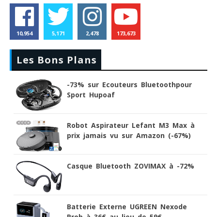
10,954
5,171
2,478
173,673
Les Bons Plans
-73% sur Ecouteurs Bluetoothpour
Sport Hupoaf
Aspirateurs Xiaomi : Top 11 des meilleurs modèles de
Robot Aspirateur Lefant M3 Max à
la marque
prix jamais vu sur Amazon (-67%)
Casque Bluetooth ZOVIMAX à -72%
Batterie Externe UGREEN Nexode
Prob à 36€ au lieu de 59€