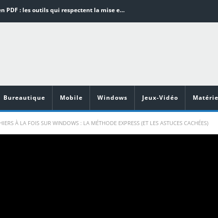
Word en PDF : les outils qui respectent la mise en page
Aspirateurs ECOVACS : Top 9 des meilleurs modèles de la marque
Comment programmer l’arrêt automatique de son pc sous Windows 10 ?
Aspirateurs Xiaomi : Top 11 des meilleurs modèles de la marque
Vidéoprojecteurs Asus : Top 6 des meilleurs modèles de la marque
Bureautique
Mobile
Windows
Jeux-Vidéo
Matérie
RS À LA FOIS SUR WINDOWS : LA MÉTHODE EXPRESS (ET LES ASTUCES CACHÉES)