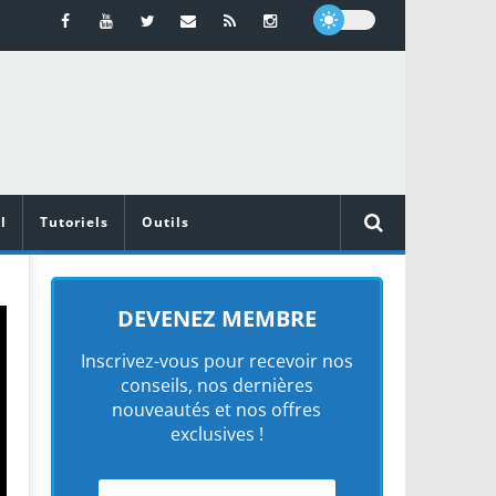
l
Tutoriels
Outils
DEVENEZ MEMBRE
Inscrivez-vous pour recevoir nos
conseils, nos dernières
nouveautés et nos offres
exclusives !