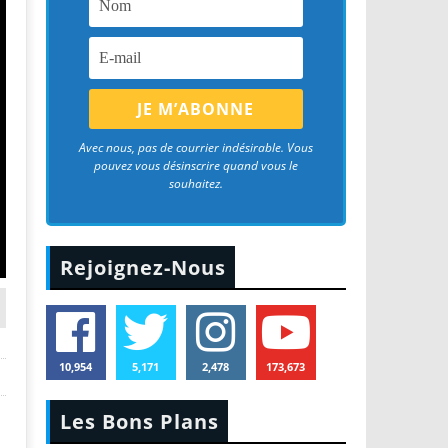
Avec nous, pas de courrier indésirable. Vous
pouvez vous désinscrire quand vous le
souhaitez.
Rejoignez-Nous
10,954
5,171
2,478
173,673
Les Bons Plans