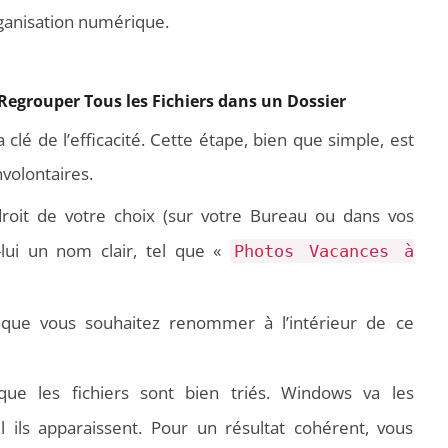
ganisation numérique.
 Regrouper Tous les Fichiers dans un Dossier
a clé de l’efficacité. Cette étape, bien que simple, est
nvolontaires.
 programmer l’arrêt
Aspirateurs Xiaomi : Top 11 des
roit de votre choix (sur votre Bureau ou dans vos
ique de son pc sous
meilleurs modèles de la marque
lui un nom clair, tel que «
0 ?
Photos Vacances à
que vous souhaitez renommer à l’intérieur de ce
ue les fichiers sont bien triés. Windows va les
ils apparaissent. Pour un résultat cohérent, vous