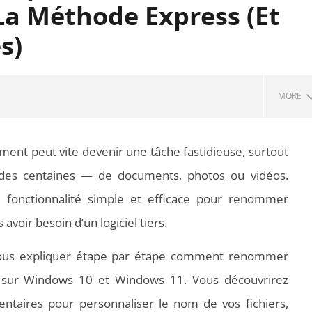
 La Méthode Express (Et
s)
MORE
ent peut vite devenir une tâche fastidieuse, surtout
 des centaines — de documents, photos ou vidéos.
fonctionnalité simple et efficace pour renommer
 avoir besoin d’un logiciel tiers.
 vous expliquer étape par étape comment renommer
 PDF : les outils qui
Aspirateurs ECOVACS : Top 9 des
ois sur Windows 10 et Windows 11. Vous découvrirez
t la mise en page
meilleurs modèles de la marque
taires pour personnaliser le nom de vos fichiers,