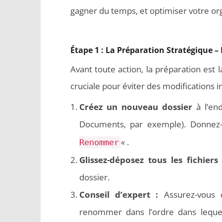
Cachées)
gagner du temps, et optimiser votre or
Étape 1 : La Préparation Stratégique –
Avant toute action, la préparation est l
cruciale pour éviter des modifications i
Comment
Créez un nouveau dossier
à l’end
automat
Documents, par exemple). Donnez-
Windows 1
« .
Renommer
Glissez-déposez tous les fichiers
dossier.
Conseil d’expert :
Assurez-vous q
renommer dans l’ordre dans lequel 