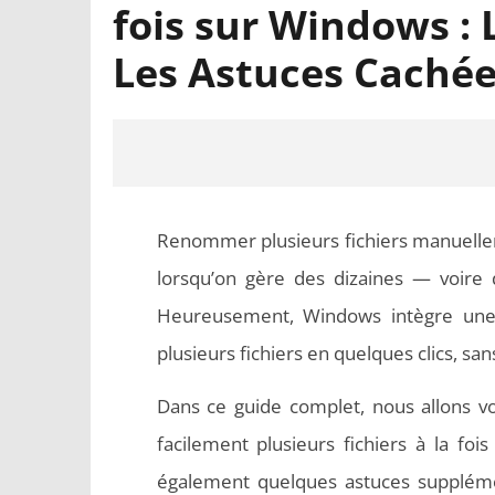
fois sur Windows :
Les Astuces Cachée
Renommer plusieurs fichiers manuellem
lorsqu’on gère des dizaines — voire
Heureusement, Windows intègre une 
plusieurs fichiers en quelques clics, sans
NOW VIEWING
Dans ce guide complet, nous allons
Comment renommer plusieurs
Word en
facilement plusieurs fichiers à la f
fichiers à la fois sur Windows : La
respecten
Méthode Express (Et Les Astuces
également quelques astuces supplémen