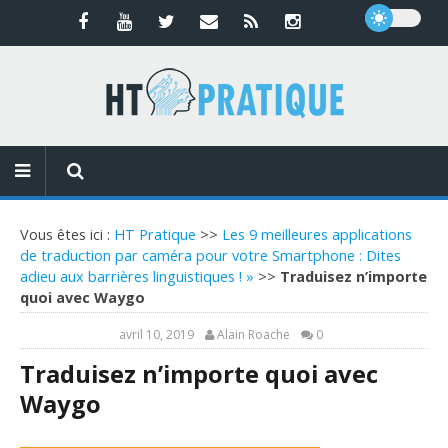
Vous êtes ici :
HT Pratique
>>
Les 9 meilleures applications
de traduction par caméra pour votre Smartphone : Dites
adieu aux barrières linguistiques ! »
>>
Traduisez n’importe
quoi avec Waygo
avril 10, 2019
Alain Roache
0
Traduisez n’importe quoi avec
Waygo