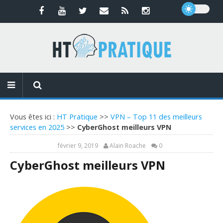
Vous êtes ici :
HT Pratique
>>
VPN – Top 11 des meilleurs
services en 2025
>>
CyberGhost meilleurs VPN
février 9, 2019
Alain Roache
0
CyberGhost meilleurs VPN