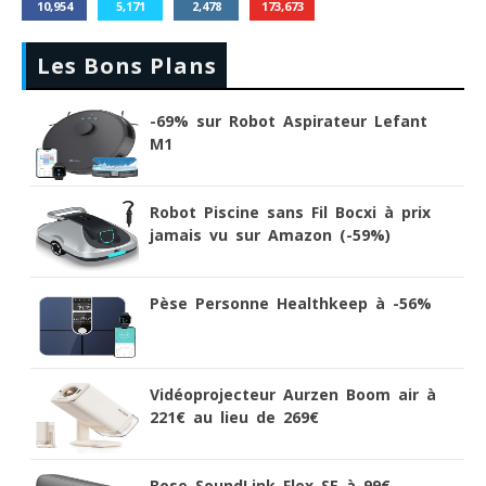
10,954
5,171
2,478
173,673
Les Bons Plans
-69% sur Robot Aspirateur Lefant
M1
Robot Piscine sans Fil Bocxi à prix
jamais vu sur Amazon (-59%)
Pèse Personne Healthkeep à -56%
Vidéoprojecteur Aurzen Boom air à
221€ au lieu de 269€
Bose SoundLink Flex SE à 99€