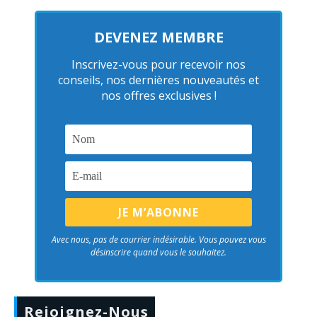
DEVENEZ MEMBRE
Inscrivez-vous pour recevoir nos
conseils, nos dernières nouveautés et
nos offres exclusives !
Avec nous, pas de courrier indésirable. Vous pouvez vous
désinscrire quand vous le souhaitez.
Rejoignez-Nous