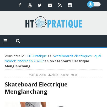
Vous êtes ici :
HT Pratique
>>
Skateboards électriques : quel
modèle choisir en 2026 ?
>>
Skateboard Electrique
Menglanchang
mai 18, 2026
Alain Roache
0
Skateboard Electrique
Menglanchang