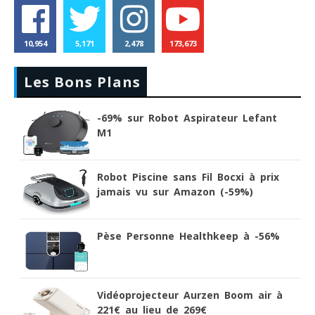
10,954
5,171
2,478
173,673
Les Bons Plans
-69% sur Robot Aspirateur Lefant
M1
Robot Piscine sans Fil Bocxi à prix
jamais vu sur Amazon (-59%)
Pèse Personne Healthkeep à -56%
Vidéoprojecteur Aurzen Boom air à
221€ au lieu de 269€