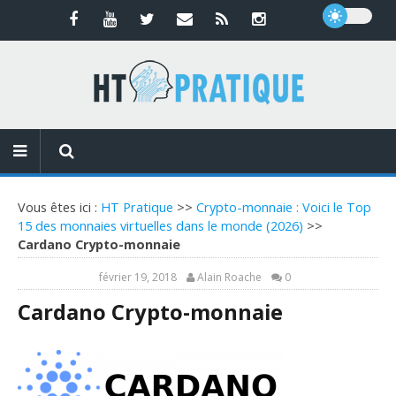
Vous êtes ici :
HT Pratique
>>
Crypto-monnaie : Voici le Top
15 des monnaies virtuelles dans le monde (2026)
>>
Cardano Crypto-monnaie
février 19, 2018
Alain Roache
0
Cardano Crypto-monnaie