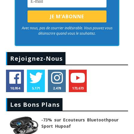
Avec nous, pas de courrier indésirable. Vous pouvez vous
désinscrire quand vous le souhaitez.
Rejoignez-Nous
10,954
5,171
2,478
173,673
Les Bons Plans
-73% sur Ecouteurs Bluetoothpour
Sport Hupoaf