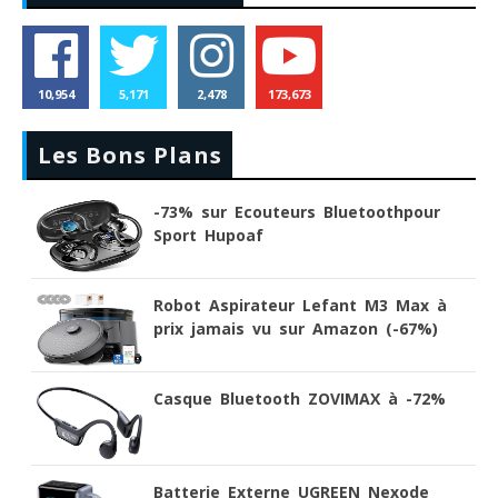
10,954
5,171
2,478
173,673
Les Bons Plans
-73% sur Ecouteurs Bluetoothpour
Sport Hupoaf
Robot Aspirateur Lefant M3 Max à
prix jamais vu sur Amazon (-67%)
Casque Bluetooth ZOVIMAX à -72%
Batterie Externe UGREEN Nexode