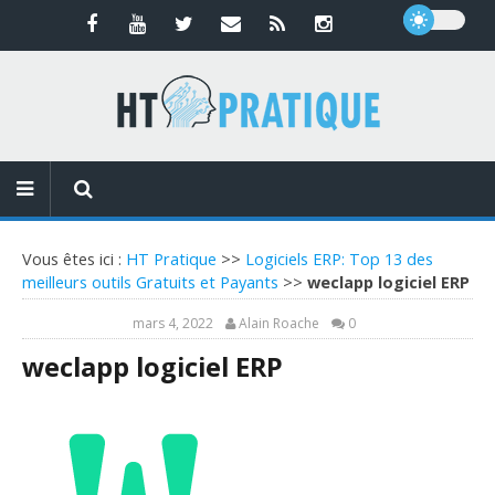
Vous êtes ici :
HT Pratique
>>
Logiciels ERP: Top 13 des
meilleurs outils Gratuits et Payants
>>
weclapp logiciel ERP
mars 4, 2022
Alain Roache
0
weclapp logiciel ERP