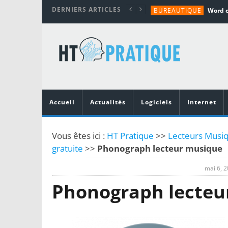
DERNIERS ARTICLES
BUREAUTIQUE
MATÉRIEL
TUTORIALS
MATÉRIEL
MATÉRIEL
Accueil
Actualités
Logiciels
Internet
Vous êtes ici :
HT Pratique
>>
Lecteurs Musiq
gratuite
>>
Phonograph lecteur musique
mai 6, 
Phonograph lecteu