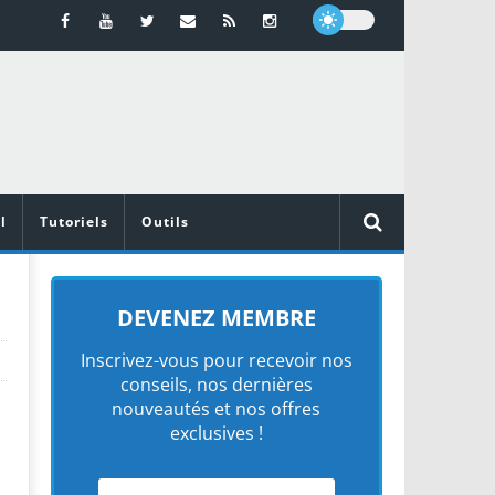
l
Tutoriels
Outils
DEVENEZ MEMBRE
Inscrivez-vous pour recevoir nos
conseils, nos dernières
nouveautés et nos offres
exclusives !