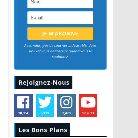
Avec nous, pas de courrier indésirable. Vous
pouvez vous désinscrire quand vous le
souhaitez.
Rejoignez-Nous
10,954
5,171
2,478
173,673
Les Bons Plans