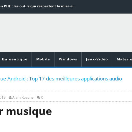
Word en PDF : les outils qui respectent la mise en page
Aspirateurs ECOVACS : Top 9 des meilleurs modèles de la marque
Comment programmer l’arrêt automatique de son pc sous Windows 10 ?
Aspirateurs Xiaomi : Top 11 des meilleurs modèles de la marque
Vidéoprojecteurs Asus : Top 6 des meilleurs modèles de la marque
Bureautique
Mobile
Windows
Jeux-Vidéo
Matérie
ue Android : Top 17 des meilleures applications audio
2019
Alain Roache
0
r musique