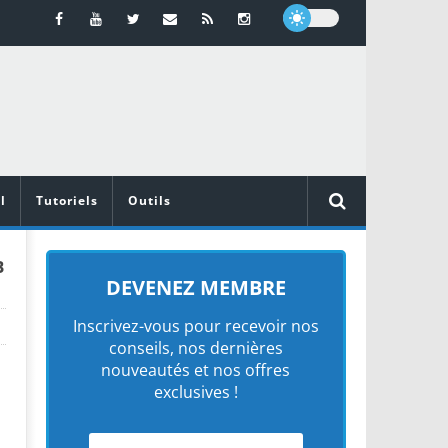
l
Tutoriels
Outils
B
DEVENEZ MEMBRE
Inscrivez-vous pour recevoir nos
conseils, nos dernières
nouveautés et nos offres
exclusives !