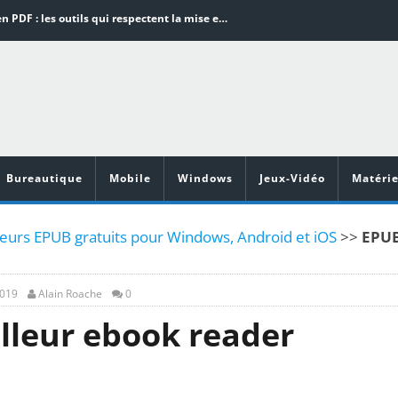
Word en PDF : les outils qui respectent la mise en page
Aspirateurs ECOVACS : Top 9 des meilleurs modèles de la marque
Comment programmer l’arrêt automatique de son pc sous Windows 10 ?
Aspirateurs Xiaomi : Top 11 des meilleurs modèles de la marque
Vidéoprojecteurs Asus : Top 6 des meilleurs modèles de la marque
Bureautique
Mobile
Windows
Jeux-Vidéo
Matérie
teurs EPUB gratuits pour Windows, Android et iOS
>>
EPU
2019
Alain Roache
0
lleur ebook reader