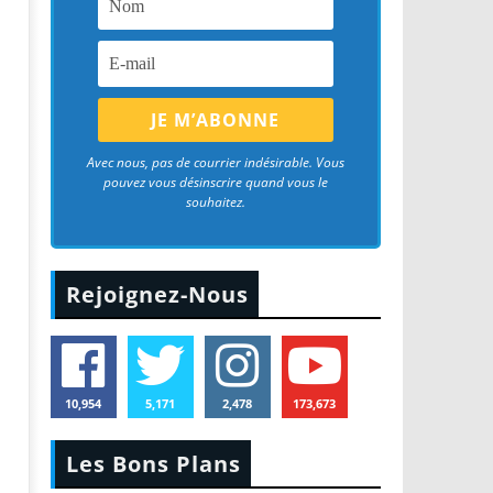
Avec nous, pas de courrier indésirable. Vous
pouvez vous désinscrire quand vous le
souhaitez.
Rejoignez-Nous
10,954
5,171
2,478
173,673
Les Bons Plans