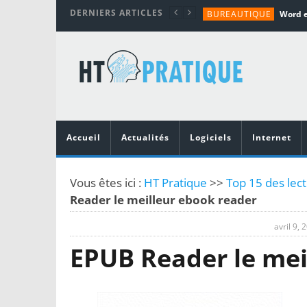
DERNIERS ARTICLES
BUREAUTIQUE
MATÉRIEL
TUTORIALS
MATÉRIEL
MATÉRIEL
Accueil
Actualités
Logiciels
Internet
Vous êtes ici :
HT Pratique
>>
Top 15 des lec
Reader le meilleur ebook reader
avril 9, 
EPUB Reader le mei