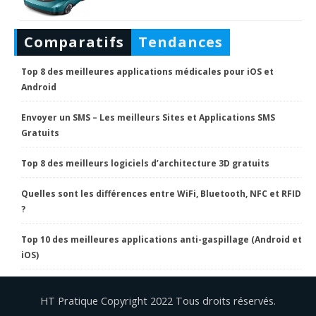
Comparatifs
Tendances
Top 8 des meilleures applications médicales pour iOS et
Android
Envoyer un SMS – Les meilleurs Sites et Applications SMS
Gratuits
Top 8 des meilleurs logiciels d’architecture 3D gratuits
Quelles sont les différences entre WiFi, Bluetooth, NFC et RFID
?
Top 10 des meilleures applications anti-gaspillage (Android et
iOS)
HT Pratique Copyright 2022 Tous droits réservés.