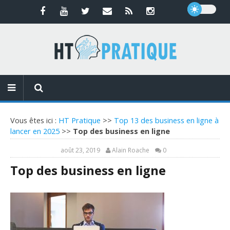
Vous êtes ici :
HT Pratique
>>
Top 13 des business en ligne à
lancer en 2025
>>
Top des business en ligne
août 23, 2019
Alain Roache
0
Top des business en ligne