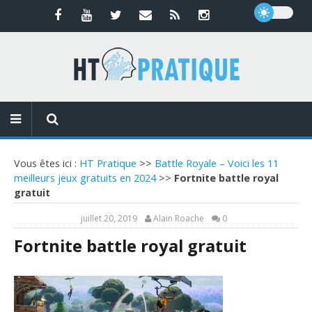
Vous êtes ici :
HT Pratique
>>
Battle Royale – Voici les 11
meilleurs jeux gratuits en 2024
>>
Fortnite battle royal
gratuit
juillet 20, 2019
Alain Roache
0
Fortnite battle royal gratuit