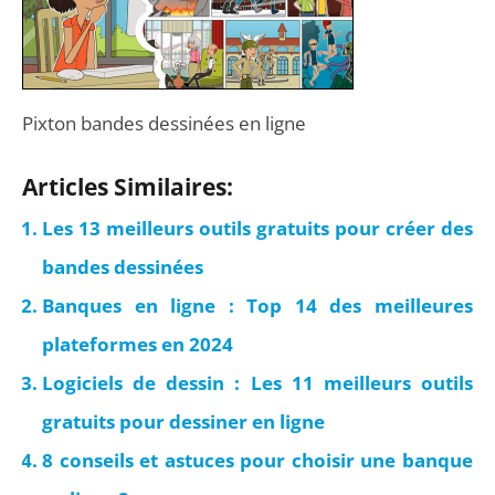
Pixton bandes dessinées en ligne
Articles Similaires:
Les 13 meilleurs outils gratuits pour créer des
bandes dessinées
Banques en ligne : Top 14 des meilleures
plateformes en 2024
Logiciels de dessin : Les 11 meilleurs outils
gratuits pour dessiner en ligne
8 conseils et astuces pour choisir une banque