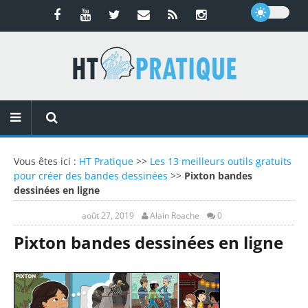
Vous êtes ici :
HT Pratique
>>
Les 13 meilleurs outils gratuits
pour créer des bandes dessinées
>>
Pixton bandes
dessinées en ligne
août 27, 2019
Alain Roache
0
Pixton bandes dessinées en ligne