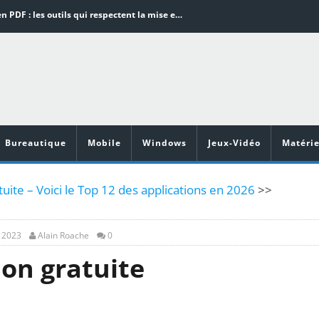
Word en PDF : les outils qui respectent la mise en page
Aspirateurs ECOVACS : Top 9 des meilleurs modèles de la marque
Comment programmer l’arrêt automatique de son pc sous Windows 10 ?
Aspirateurs Xiaomi : Top 11 des meilleurs modèles de la marque
Vidéoprojecteurs Asus : Top 6 des meilleurs modèles de la marque
Bureautique
Mobile
Windows
Jeux-Vidéo
Matérie
uite – Voici le Top 12 des applications en 2026
>>
, 2023
Alain Roache
0
on gratuite