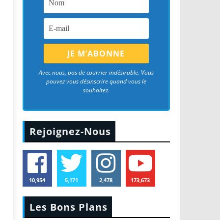
Avec nous, pas de courrier indésirable. Vous
pouvez vous désinscrire quand vous le
souhaitez.
Rejoignez-Nous
10,954
5,171
2,478
173,673
Les Bons Plans