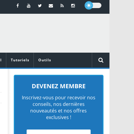
l
Tutoriels
Outils
DEVENEZ MEMBRE
Inscrivez-vous pour recevoir nos
conseils, nos dernières
nouveautés et nos offres
exclusives !