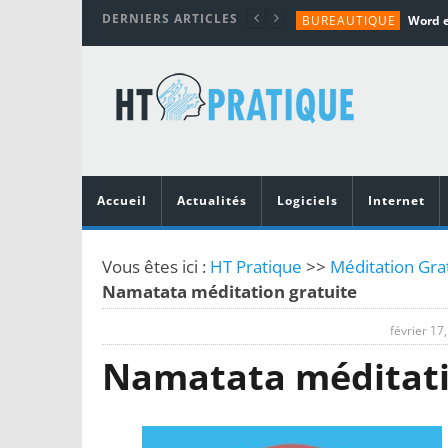
DERNIERS ARTICLES
BUREAUTIQUE
MATÉRIEL
TUTORIALS
MATÉRIEL
MATÉRIEL
Accueil
Actualités
Logiciels
Internet
Vous êtes ici :
HT Pratique
>>
Méditation Grat
Namatata méditation gratuite
février 17
Namatata méditati