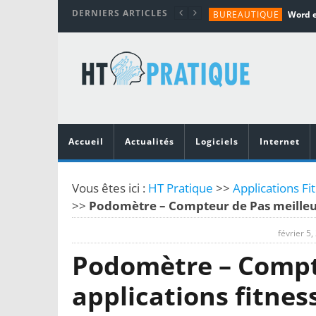
DERNIERS ARTICLES
BUREAUTIQUE
MATÉRIEL
TUTORIALS
MATÉRIEL
MATÉRIEL
Accueil
Actualités
Logiciels
Internet
Vous êtes ici :
HT Pratique
>>
Applications Fi
>>
Podomètre – Compteur de Pas meilleur
février 5,
Podomètre – Compt
applications fitnes