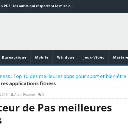
Word en PDF : les outils qui respectent la mise en page
Aspirateurs ECOVACS : Top 9 des meilleurs modèles de la marque
Comment programmer l’arrêt automatique de son pc sous Windows 10 ?
Aspirateurs Xiaomi : Top 11 des meilleurs modèles de la marque
Vidéoprojecteurs Asus : Top 6 des meilleurs modèles de la marque
Bureautique
Mobile
Windows
Jeux-Vidéo
Matérie
tness : Top 10 des meilleures apps pour sport et bien-être
es applications fitness
 2019
Alain Roache
0
eur de Pas meilleures
s