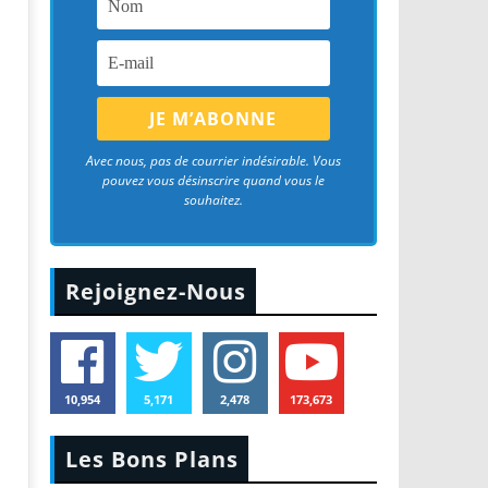
Avec nous, pas de courrier indésirable. Vous
pouvez vous désinscrire quand vous le
souhaitez.
Rejoignez-Nous
10,954
5,171
2,478
173,673
Les Bons Plans