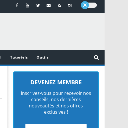
l
Tutoriels
Outils
DEVENEZ MEMBRE
Inscrivez-vous pour recevoir nos
conseils, nos dernières
nouveautés et nos offres
exclusives !