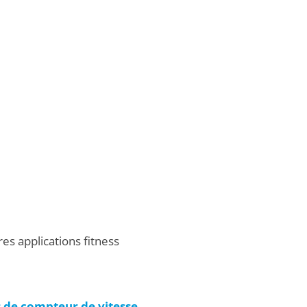
s applications fitness
s de compteur de vitesse