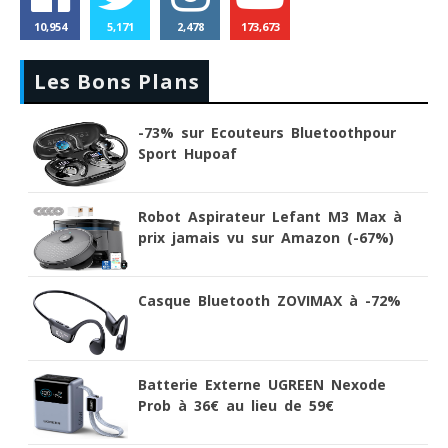
10,954
5,171
2,478
173,673
Les Bons Plans
-73% sur Ecouteurs Bluetoothpour
Sport Hupoaf
Robot Aspirateur Lefant M3 Max à
prix jamais vu sur Amazon (-67%)
Casque Bluetooth ZOVIMAX à -72%
Batterie Externe UGREEN Nexode
Prob à 36€ au lieu de 59€