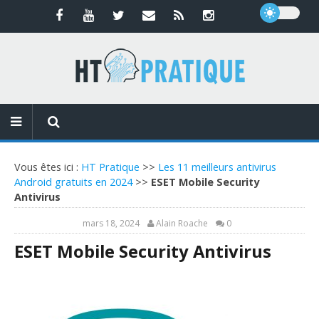
Vous êtes ici :
HT Pratique
>>
Les 11 meilleurs antivirus
Android gratuits en 2024
>>
ESET Mobile Security
Antivirus
mars 18, 2024
Alain Roache
0
ESET Mobile Security Antivirus