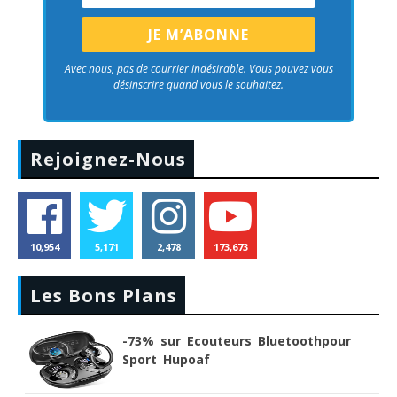
Avec nous, pas de courrier indésirable. Vous pouvez vous
désinscrire quand vous le souhaitez.
Rejoignez-Nous
10,954
5,171
2,478
173,673
Les Bons Plans
-73% sur Ecouteurs Bluetoothpour
Sport Hupoaf