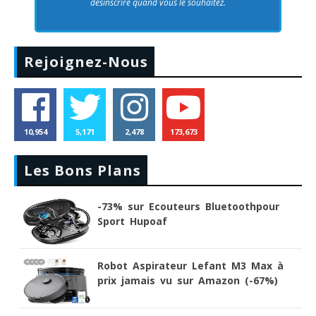
désinscrire quand vous le souhaitez.
Rejoignez-Nous
10,954
5,171
2,478
173,673
Les Bons Plans
-73% sur Ecouteurs Bluetoothpour
Sport Hupoaf
Robot Aspirateur Lefant M3 Max à
prix jamais vu sur Amazon (-67%)