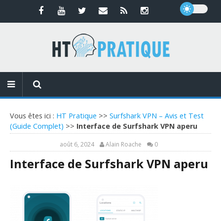
Vous êtes ici :
HT Pratique
>>
Surfshark VPN – Avis et Test
(Guide Complet)
>>
Interface de Surfshark VPN aperu
août 6, 2024
Alain Roache
0
Interface de Surfshark VPN aperu