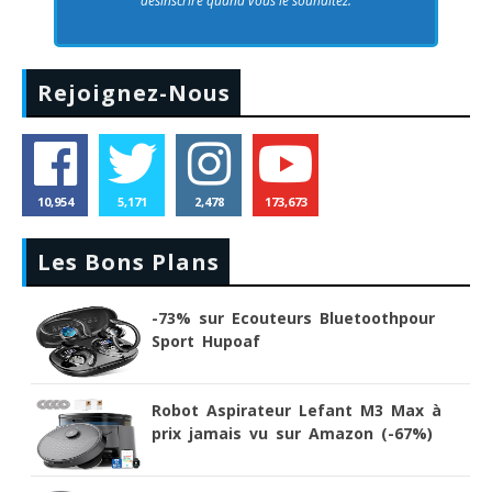
désinscrire quand vous le souhaitez.
Rejoignez-Nous
10,954
5,171
2,478
173,673
Les Bons Plans
-73% sur Ecouteurs Bluetoothpour
Sport Hupoaf
Robot Aspirateur Lefant M3 Max à
prix jamais vu sur Amazon (-67%)