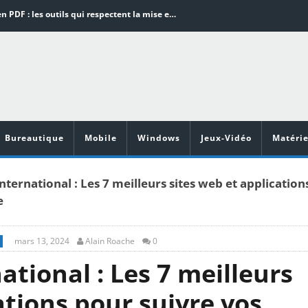
Word en PDF : les outils qui respectent la mise en page
Aspirateurs ECOVACS : Top 9 des meilleurs modèles de la marque
Comment programmer l’arrêt automatique de son pc sous Windows 10 ?
Aspirateurs Xiaomi : Top 11 des meilleurs modèles de la marque
Vidéoprojecteurs Asus : Top 6 des meilleurs modèles de la marque
Bureautique
Mobile
Windows
Jeux-Vidéo
Matérie
 international : Les 7 meilleurs sites web et application
e
mars 13, 2024
Alain Roache
0
national : Les 7 meilleurs
ations pour suivre vos