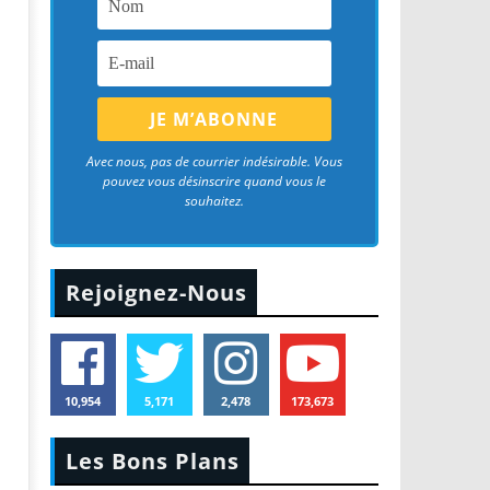
Avec nous, pas de courrier indésirable. Vous
pouvez vous désinscrire quand vous le
souhaitez.
Rejoignez-Nous
10,954
5,171
2,478
173,673
Les Bons Plans