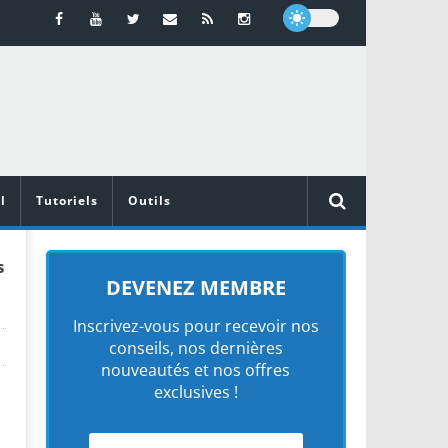
l
Tutoriels
Outils
s
DEVENEZ MEMBRE
Inscrivez-vous pour recevoir nos
conseils, nos dernières
nouveautés et nos offres
exclusives !