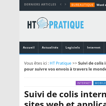
DERNIERS ARTICLES
BUREAUTIQUE
MATÉRIEL
TUTORIALS
MATÉRIEL
MATÉRIEL
Accueil
Actualités
Logiciels
Internet
Vous êtes ici :
HT Pratique
>>
Suivi de colis
pour suivre vos envois à travers le mond
INTERNET
MOBILE
Suivi de colis inter
sites web et applic