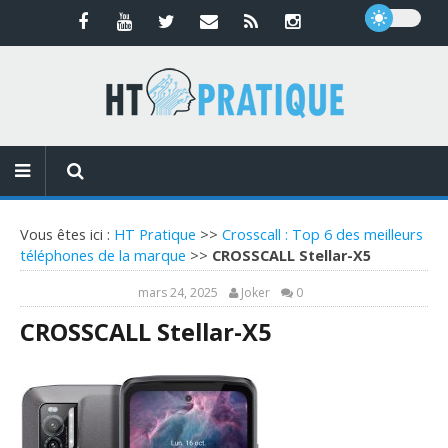
Vous êtes ici :
HT Pratique
>>
Crosscall : Top 6 des meilleurs
téléphones de la marque
>>
CROSSCALL Stellar-X5
mars 24, 2025
Joker
0
CROSSCALL Stellar-X5