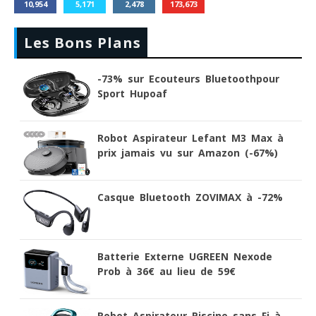
10,954
5,171
2,478
173,673
Les Bons Plans
-73% sur Ecouteurs Bluetoothpour
Sport Hupoaf
Robot Aspirateur Lefant M3 Max à
prix jamais vu sur Amazon (-67%)
Casque Bluetooth ZOVIMAX à -72%
Batterie Externe UGREEN Nexode
Prob à 36€ au lieu de 59€
Robot Aspirateur Piscine sans Fi à