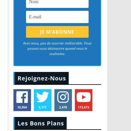
Avec nous, pas de courrier indésirable. Vous
pouvez vous désinscrire quand vous le
souhaitez.
Rejoignez-Nous
10,954
5,171
2,478
173,673
Les Bons Plans