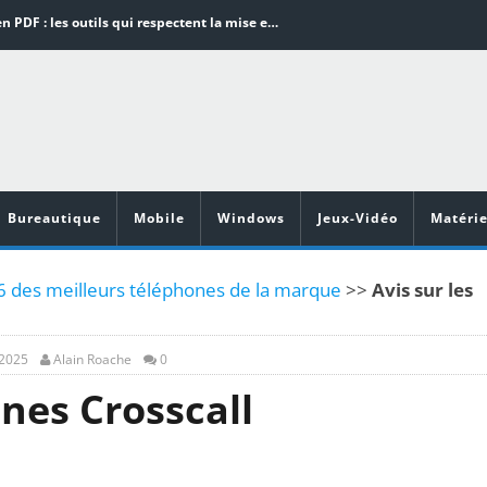
Word en PDF : les outils qui respectent la mise en page
Aspirateurs ECOVACS : Top 9 des meilleurs modèles de la marque
Comment programmer l’arrêt automatique de son pc sous Windows 10 ?
Aspirateurs Xiaomi : Top 11 des meilleurs modèles de la marque
Vidéoprojecteurs Asus : Top 6 des meilleurs modèles de la marque
Bureautique
Mobile
Windows
Jeux-Vidéo
Matérie
 6 des meilleurs téléphones de la marque
>>
Avis sur les
 2025
Alain Roache
0
ones Crosscall