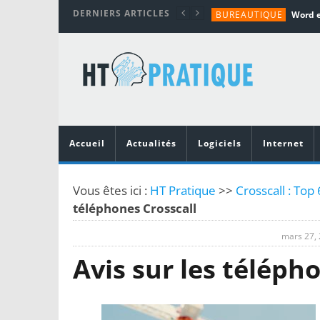
DERNIERS ARTICLES
BUREAUTIQUE
MATÉRIEL
TUTORIALS
MATÉRIEL
MATÉRIEL
Accueil
Actualités
Logiciels
Internet
Vous êtes ici :
HT Pratique
>>
Crosscall : Top
téléphones Crosscall
mars 27,
Avis sur les téléph