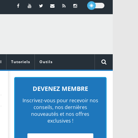
l
Tutoriels
Outils
DEVENEZ MEMBRE
Inscrivez-vous pour recevoir nos
conseils, nos dernières
nouveautés et nos offres
exclusives !