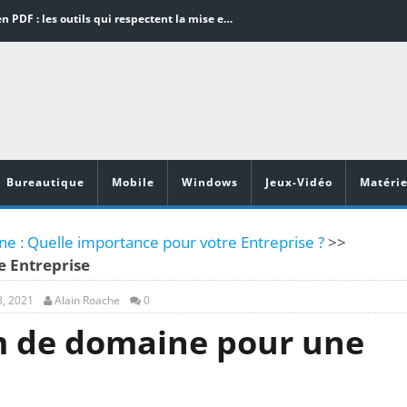
Word en PDF : les outils qui respectent la mise en page
Aspirateurs ECOVACS : Top 9 des meilleurs modèles de la marque
Comment programmer l’arrêt automatique de son pc sous Windows 10 ?
Aspirateurs Xiaomi : Top 11 des meilleurs modèles de la marque
Vidéoprojecteurs Asus : Top 6 des meilleurs modèles de la marque
Bureautique
Mobile
Windows
Jeux-Vidéo
Matérie
 : Quelle importance pour votre Entreprise ?
>>
 Entreprise
, 2021
Alain Roache
0
 de domaine pour une