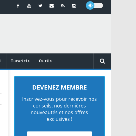
l
Tutoriels
Outils
DEVENEZ MEMBRE
Inscrivez-vous pour recevoir nos
conseils, nos dernières
nouveautés et nos offres
exclusives !