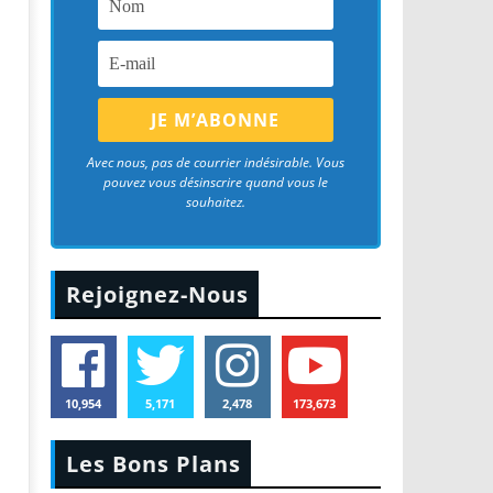
Avec nous, pas de courrier indésirable. Vous
pouvez vous désinscrire quand vous le
souhaitez.
Rejoignez-Nous
10,954
5,171
2,478
173,673
Les Bons Plans