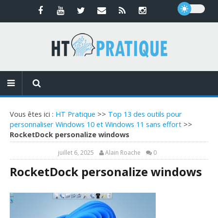
Vous êtes ici :
HT Pratique
>>
Top 13 des outils pour
personnaliser Windows 10 et Windows 11 sans effort
>>
RocketDock personalize windows
juillet 6, 2025
Alain Roache
0
RocketDock personalize windows