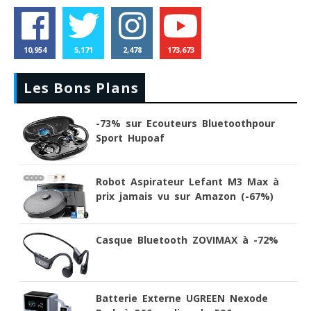
10,954
5,171
2,478
173,673
Les Bons Plans
-73% sur Ecouteurs Bluetoothpour
Sport Hupoaf
Robot Aspirateur Lefant M3 Max à
prix jamais vu sur Amazon (-67%)
Casque Bluetooth ZOVIMAX à -72%
Batterie Externe UGREEN Nexode