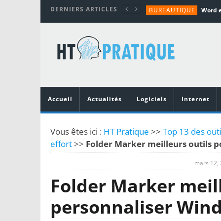
DERNIERS ARTICLES
BUREAUTIQUE
MATÉRIEL
TUTORIALS
MATÉRIEL
MATÉRIEL
Accueil
Actualités
Logiciels
Internet
Vous êtes ici :
HT Pratique
>>
Top 13 des out
effort
>>
Folder Marker meilleurs outils 
mars 12,
Folder Marker meill
personnaliser Win