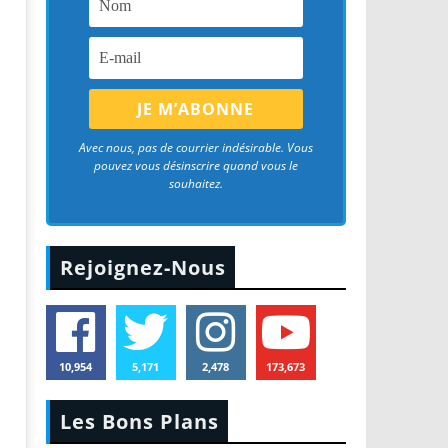
Avec nous, pas de courrier indésirable. Vous
pouvez vous désinscrire quand vous le
souhaitez.
Rejoignez-Nous
10,954
5,171
2,478
173,673
Les Bons Plans