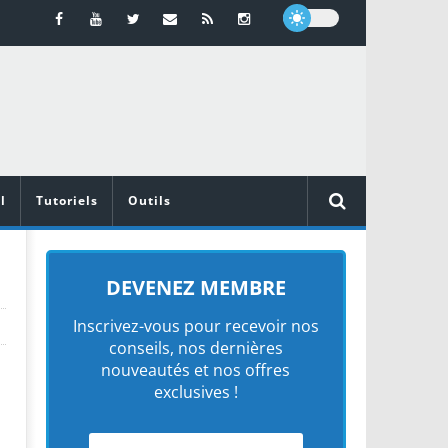
l
Tutoriels
Outils
DEVENEZ MEMBRE
Inscrivez-vous pour recevoir nos
conseils, nos dernières
nouveautés et nos offres
exclusives !