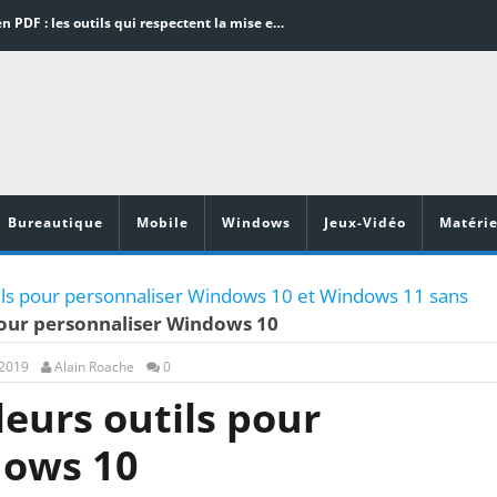
Word en PDF : les outils qui respectent la mise en page
Aspirateurs ECOVACS : Top 9 des meilleurs modèles de la marque
Comment programmer l’arrêt automatique de son pc sous Windows 10 ?
Aspirateurs Xiaomi : Top 11 des meilleurs modèles de la marque
Vidéoprojecteurs Asus : Top 6 des meilleurs modèles de la marque
Bureautique
Mobile
Windows
Jeux-Vidéo
Matérie
ils pour personnaliser Windows 10 et Windows 11 sans
pour personnaliser Windows 10
 2019
Alain Roache
0
eurs outils pour
dows 10