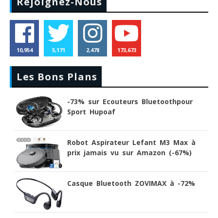
Rejoignez-Nous
10,954
5,171
2,478
173,673
Les Bons Plans
-73% sur Ecouteurs Bluetoothpour
Sport Hupoaf
Robot Aspirateur Lefant M3 Max à
prix jamais vu sur Amazon (-67%)
Casque Bluetooth ZOVIMAX à -72%