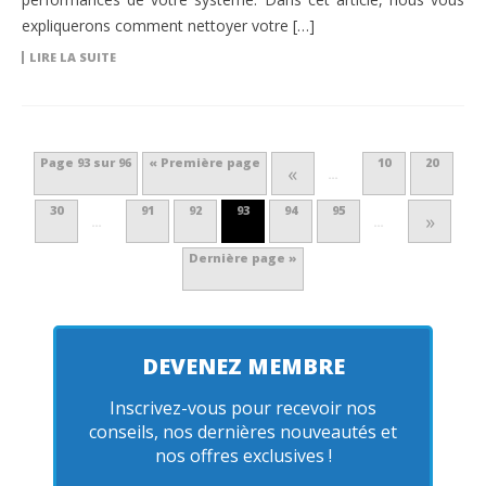
expliquerons comment nettoyer votre […]
LIRE LA SUITE
Page 93 sur 96
« Première page
10
20
«
…
30
91
92
93
94
95
»
…
…
Dernière page »
DEVENEZ MEMBRE
Inscrivez-vous pour recevoir nos
conseils, nos dernières nouveautés et
nos offres exclusives !