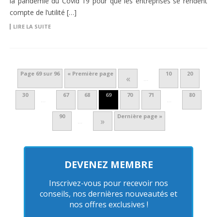
la pandémie du Covid 19 pour que les entreprises se rendent
compte de l’utilité […]
LIRE LA SUITE
Page 69 sur 96
« Première page
10
20
«
…
30
67
68
69
70
71
80
…
…
90
Dernière page »
»
…
DEVENEZ MEMBRE
Inscrivez-vous pour recevoir nos
conseils, nos dernières nouveautés et
nos offres exclusives !