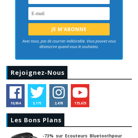
Avec nous, pas de courrier indésirable. Vous pouvez vous
désinscrire quand vous le souhaitez.
Rejoignez-Nous
10,954
5,171
2,478
173,673
Les Bons Plans
-73% sur Ecouteurs Bluetoothpour