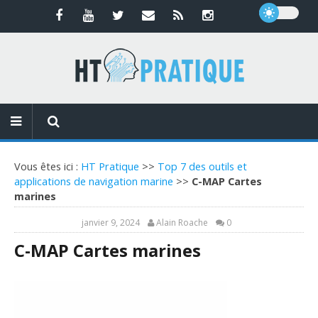
Vous êtes ici :
HT Pratique
>>
Top 7 des outils et
applications de navigation marine
>>
C-MAP Cartes
marines
janvier 9, 2024
Alain Roache
0
C-MAP Cartes marines