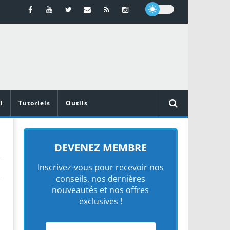
l
Tutoriels
Outils
DEVENEZ MEMBRE
Inscrivez-vous pour recevoir nos
conseils, nos dernières
nouveautés et nos offres
exclusives !