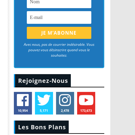
Avec nous, pas de courrier indésirable. Vous
pouvez vous désinscrire quand vous le
souhaitez.
Rejoignez-Nous
10,954
5,171
2,478
173,673
Les Bons Plans