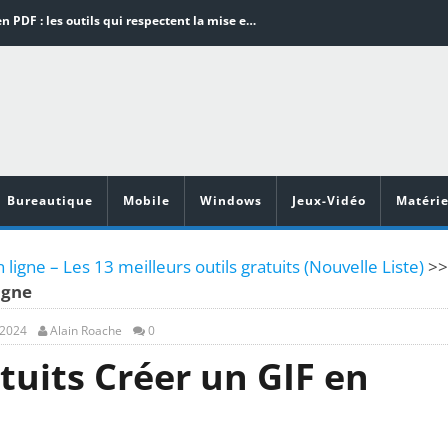
Word en PDF : les outils qui respectent la mise en page
Aspirateurs ECOVACS : Top 9 des meilleurs modèles de la marque
Comment programmer l’arrêt automatique de son pc sous Windows 10 ?
Aspirateurs Xiaomi : Top 11 des meilleurs modèles de la marque
Vidéoprojecteurs Asus : Top 6 des meilleurs modèles de la marque
Bureautique
Mobile
Windows
Jeux-Vidéo
Matérie
 ligne – Les 13 meilleurs outils gratuits (Nouvelle Liste)
>>
igne
, 2024
Alain Roache
0
atuits Créer un GIF en