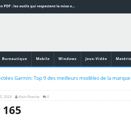
Word en PDF : les outils qui respectent la mise en page
Aspirateurs ECOVACS : Top 9 des meilleurs modèles de la marque
Comment programmer l’arrêt automatique de son pc sous Windows 10 ?
Aspirateurs Xiaomi : Top 11 des meilleurs modèles de la marque
Vidéoprojecteurs Asus : Top 6 des meilleurs modèles de la marque
Bureautique
Mobile
Windows
Jeux-Vidéo
Matérie
tées Garmin: Top 9 des meilleurs modèles de la marque
0, 2024
Alain Roache
0
 165