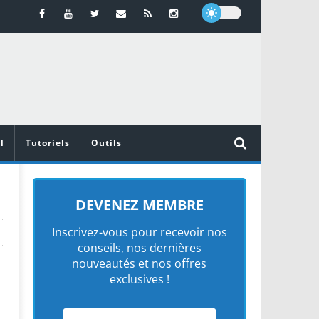
l
Tutoriels
Outils
DEVENEZ MEMBRE
Inscrivez-vous pour recevoir nos
conseils, nos dernières
nouveautés et nos offres
exclusives !