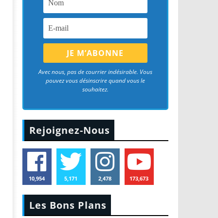
Avec nous, pas de courrier indésirable. Vous
pouvez vous désinscrire quand vous le
souhaitez.
Rejoignez-Nous
10,954
5,171
2,478
173,673
Les Bons Plans