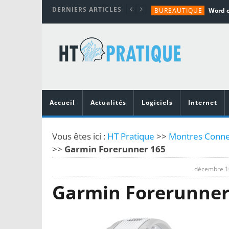
DERNIERS ARTICLES
BUREAUTIQUE
MATÉRIEL
TUTORIALS
MATÉRIEL
MATÉRIEL
Accueil
Actualités
Logiciels
Internet
Vous êtes ici :
HT Pratique
>>
Montres Connec
>>
Garmin Forerunner 165
décembre 1
Garmin Forerunner