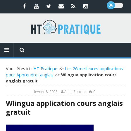
Vous êtes ici :
HT Pratique
>>
Les 26 meilleures applications
pour Apprendre l’anglais
>>
Wlingua application cours
anglais gratuit
février 8, 2023
Alain Roache
0
Wlingua application cours anglais
gratuit