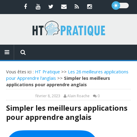
Vous êtes ici :
HT Pratique
>>
Les 26 meilleures applications
pour Apprendre l’anglais
>>
Simpler les meilleurs
applications pour apprendre anglais
février 8, 2023
Alain Roache
0
Simpler les meilleurs applications
pour apprendre anglais