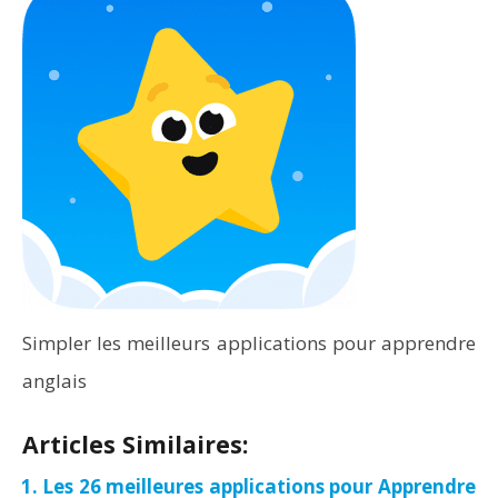
Simpler les meilleurs applications pour apprendre
anglais
Articles Similaires:
Les 26 meilleures applications pour Apprendre