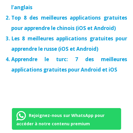
l’anglais
Top 8 des meilleures applications gratuites
pour apprendre le chinois (iOS et Android)
Les 8 meilleures applications gratuites pour
apprendre le russe (iOS et Android)
Apprendre le turc: 7 des meilleures
applications gratuites pour Android et iOS
Rejoignez-nous sur WhatsApp pour
accéder à notre contenu premium