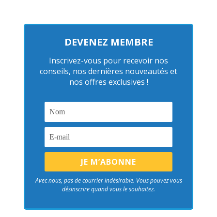
DEVENEZ MEMBRE
Inscrivez-vous pour recevoir nos
conseils, nos dernières nouveautés et
nos offres exclusives !
Avec nous, pas de courrier indésirable. Vous pouvez vous
désinscrire quand vous le souhaitez.