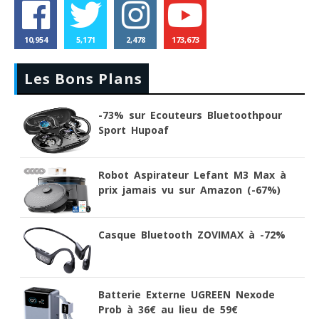
10,954
5,171
2,478
173,673
Les Bons Plans
-73% sur Ecouteurs Bluetoothpour
Sport Hupoaf
Robot Aspirateur Lefant M3 Max à
prix jamais vu sur Amazon (-67%)
Casque Bluetooth ZOVIMAX à -72%
Batterie Externe UGREEN Nexode
Prob à 36€ au lieu de 59€