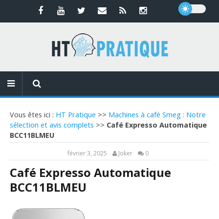
Vous êtes ici :
HT Pratique
>>
Machines à café Smeg : Notre
sélection et avis complets
>>
Café Expresso Automatique
BCC11BLMEU
février 3, 2025
Joker
0
Café Expresso Automatique
BCC11BLMEU