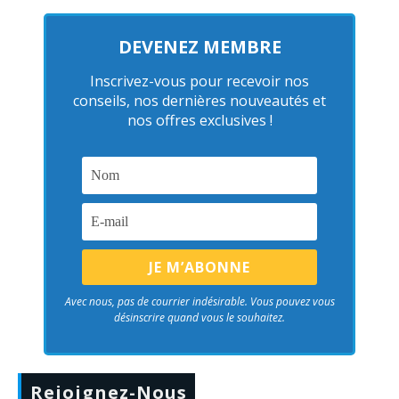
DEVENEZ MEMBRE
Inscrivez-vous pour recevoir nos
conseils, nos dernières nouveautés et
nos offres exclusives !
Avec nous, pas de courrier indésirable. Vous pouvez vous
désinscrire quand vous le souhaitez.
Rejoignez-Nous