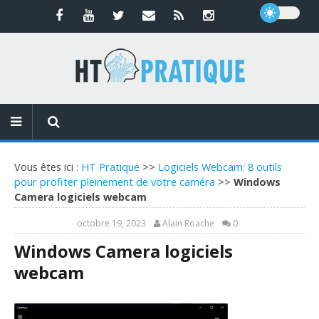
Vous êtes ici :
HT Pratique
>>
Logiciels Webcam: 8 outils
pour profiter pleinement de votre caméra
>>
Windows
Camera logiciels webcam
octobre 19, 2023
Alain Roache
0
Windows Camera logiciels
webcam