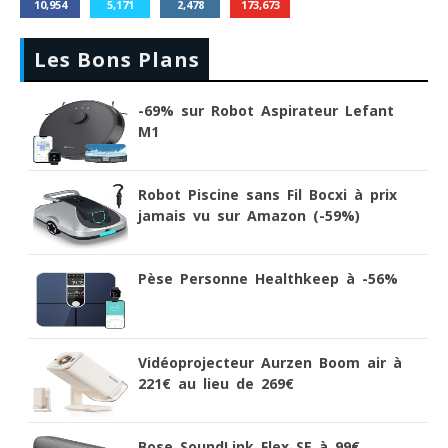
10,954
5,171
2,478
173,673
Les Bons Plans
-69% sur Robot Aspirateur Lefant
M1
Robot Piscine sans Fil Bocxi à prix
jamais vu sur Amazon (-59%)
Pèse Personne Healthkeep à -56%
Vidéoprojecteur Aurzen Boom air à
221€ au lieu de 269€
Bose SoundLink Flex SE à 99€