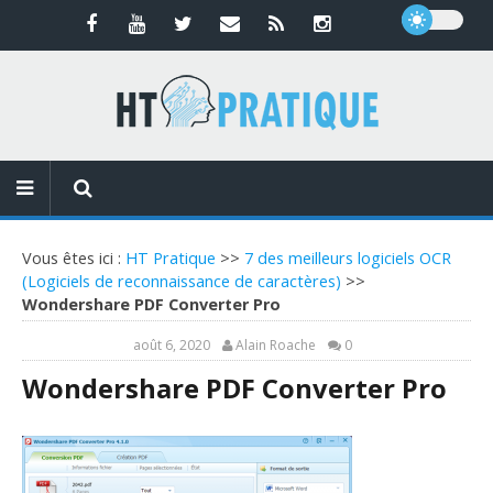
Vous êtes ici :
HT Pratique
>>
7 des meilleurs logiciels OCR
(Logiciels de reconnaissance de caractères)
>>
Wondershare PDF Converter Pro
août 6, 2020
Alain Roache
0
Wondershare PDF Converter Pro