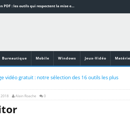
Word en PDF : les outils qui respectent la mise en page
Aspirateurs ECOVACS : Top 9 des meilleurs modèles de la marque
Comment programmer l’arrêt automatique de son pc sous Windows 10 ?
Aspirateurs Xiaomi : Top 11 des meilleurs modèles de la marque
Vidéoprojecteurs Asus : Top 6 des meilleurs modèles de la marque
Bureautique
Mobile
Windows
Jeux-Vidéo
Matérie
e vidéo gratuit : notre sélection des 16 outils les plus
, 2018
Alain Roache
0
itor