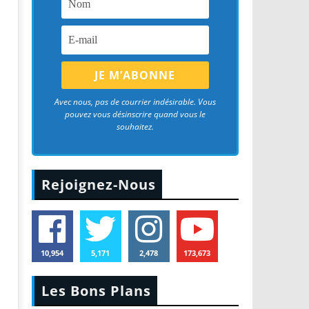
Avec nous, pas de courrier indésirable. Vous
pouvez vous désinscrire quand vous le
souhaitez.
Rejoignez-Nous
10,954
5,171
2,478
173,673
Les Bons Plans