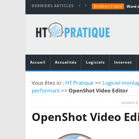
DERNIERS ARTICLES
BUREAUTIQUE
MATÉRIEL
TUTORIALS
MATÉRIEL
MATÉRIEL
Accueil
Actualités
Logiciels
Internet
Vous êtes ici :
HT Pratique
>>
Logiciel montag
performant
>>
OpenShot Video Editor
octobre 6
OpenShot Video Ed