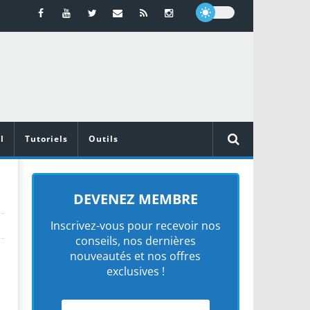
l
Tutoriels
Outils
DEVENEZ MEMBRE
Inscrivez-vous pour recevoir nos
conseils, nos dernières
nouveautés et nos offres
exclusives !