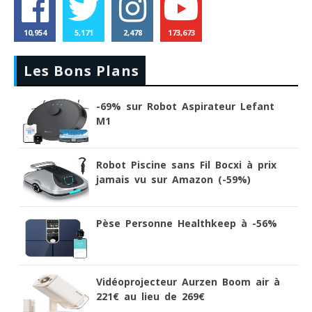
10,954
5,171
2,478
173,673
Les Bons Plans
-69% sur Robot Aspirateur Lefant
M1
Robot Piscine sans Fil Bocxi à prix
jamais vu sur Amazon (-59%)
Pèse Personne Healthkeep à -56%
Vidéoprojecteur Aurzen Boom air à
221€ au lieu de 269€