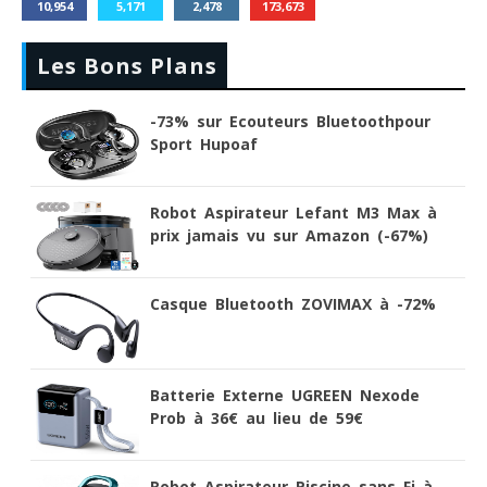
10,954
5,171
2,478
173,673
Les Bons Plans
-73% sur Ecouteurs Bluetoothpour
Sport Hupoaf
Robot Aspirateur Lefant M3 Max à
prix jamais vu sur Amazon (-67%)
Casque Bluetooth ZOVIMAX à -72%
Batterie Externe UGREEN Nexode
Prob à 36€ au lieu de 59€
Robot Aspirateur Piscine sans Fi à