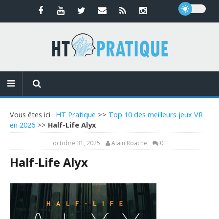
Vous êtes ici :
HT Pratique
>>
Top 10 des meilleurs jeux VR
en 2026
>>
Half-Life Alyx
octobre 31, 2025
Alain Roache
0
Half-Life Alyx