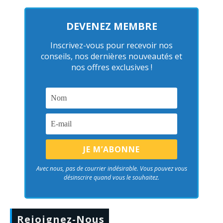
DEVENEZ MEMBRE
Inscrivez-vous pour recevoir nos
conseils, nos dernières nouveautés et
nos offres exclusives !
Avec nous, pas de courrier indésirable. Vous pouvez vous
désinscrire quand vous le souhaitez.
Rejoignez-Nous