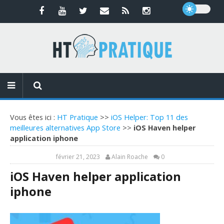
Vous êtes ici :
HT Pratique
>>
iOS Helper: Top 11 des
meilleures alternatives App Store
>>
iOS Haven helper
application iphone
février 21, 2023
Alain Roache
0
iOS Haven helper application
iphone