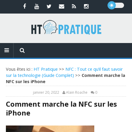
Vous êtes ici :
HT Pratique
>>
NFC : Tout ce qu’il faut savoir
sur la technologie (Guide Complet)
>>
Comment marche la
NFC sur les iPhone
janvier 20, 2022
Alain Roache
0
Comment marche la NFC sur les
iPhone