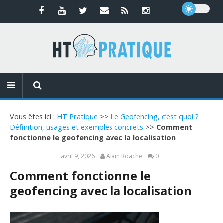
Vous êtes ici :
HT Pratique
>>
Le Geofencing, c’est quoi ?
Définition, usages et exemples concrets
>>
Comment
fonctionne le geofencing avec la localisation
avril 9, 2026
Alain Roache
0
Comment fonctionne le
geofencing avec la localisation