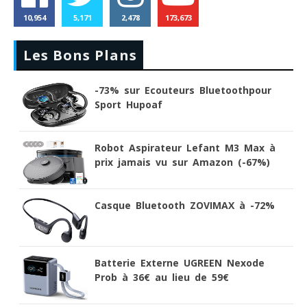
10,954
5,171
2,478
173,673
Les Bons Plans
-73% sur Ecouteurs Bluetoothpour
Sport Hupoaf
Robot Aspirateur Lefant M3 Max à
prix jamais vu sur Amazon (-67%)
Casque Bluetooth ZOVIMAX à -72%
Batterie Externe UGREEN Nexode
Prob à 36€ au lieu de 59€