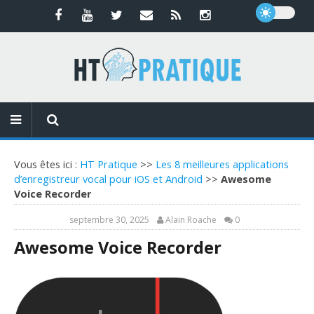
Vous êtes ici :
HT Pratique
>>
Les 8 meilleures applications
d’enregistreur vocal pour iOS et Android
>>
Awesome
Voice Recorder
septembre 30, 2025
Alain Roache
0
Awesome Voice Recorder