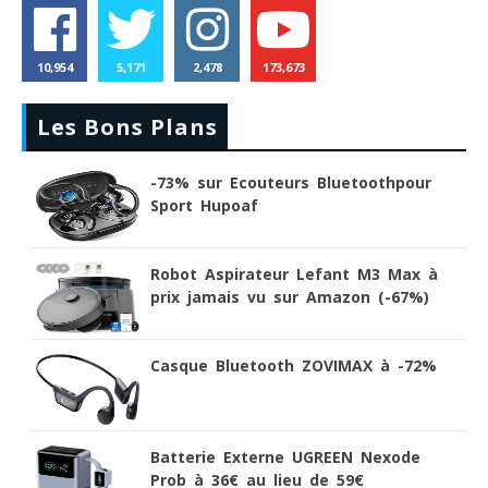
10,954
5,171
2,478
173,673
Les Bons Plans
-73% sur Ecouteurs Bluetoothpour
Sport Hupoaf
Robot Aspirateur Lefant M3 Max à
prix jamais vu sur Amazon (-67%)
Casque Bluetooth ZOVIMAX à -72%
Batterie Externe UGREEN Nexode
Prob à 36€ au lieu de 59€