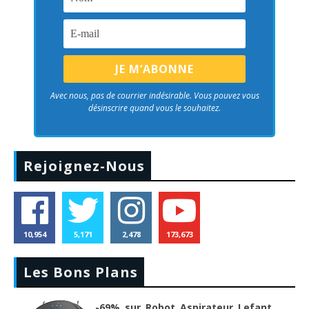
Avec nous, pas de courrier indésirable. Vous pouvez vous
désinscrire quand vous le souhaitez.
Rejoignez-Nous
10,954
5,171
2,478
173,673
Les Bons Plans
-69% sur Robot Aspirateur Lefant