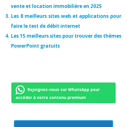
vente et location immobilière en 2025
Les 8 meilleurs sites web et applications pour
faire le test de débit internet
Les 15 meilleurs sites pour trouver des thèmes
PowerPoint gratuits
Rejoignez-nous sur WhatsApp pour
accéder à notre contenu premium