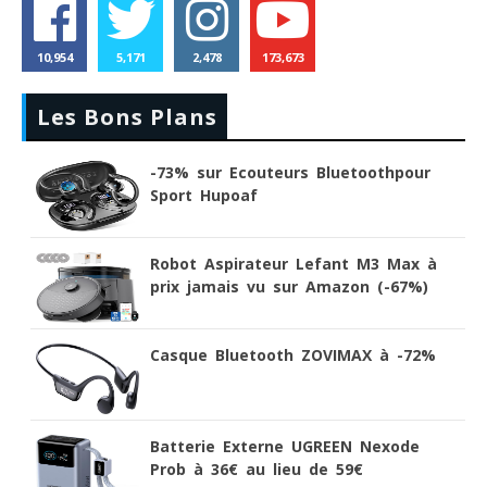
10,954
5,171
2,478
173,673
Les Bons Plans
-73% sur Ecouteurs Bluetoothpour
Sport Hupoaf
Robot Aspirateur Lefant M3 Max à
prix jamais vu sur Amazon (-67%)
Casque Bluetooth ZOVIMAX à -72%
Batterie Externe UGREEN Nexode
Prob à 36€ au lieu de 59€