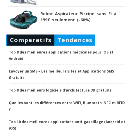
Robot Aspirateur Piscine sans Fi à
199€ seulement (-60%)
Comparatifs
Tendances
Top 8 des meilleures applications médicales pour iOS et
Android
Envoyer un SMS – Les meilleurs Sites et Applications SMS
Gratuits
Top 8 des meilleurs logiciels d’architecture 3D gratuits
Quelles sont les différences entre WiFi, Bluetooth, NFC et RFID
?
Top 10 des meilleures applications anti-gaspillage (Android et
iOS)